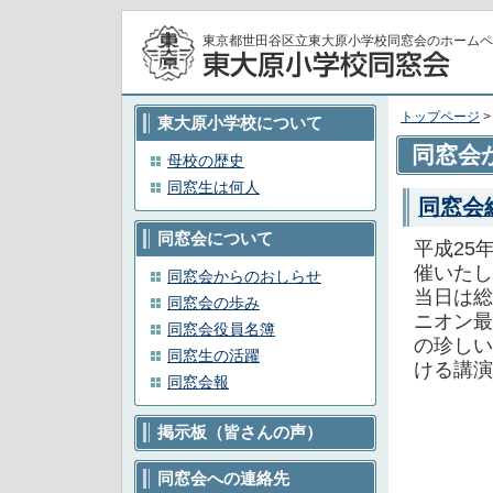
東京都世田谷区立東大原小学校同窓会のホームペ
トップページ
東大原小学校について
同窓会
母校の歴史
同窓生は何人
同窓会
同窓会について
平成25
催いたし
同窓会からのおしらせ
当日は総
同窓会の歩み
ニオン最
同窓会役員名簿
の珍しい
同窓生の活躍
ける講演
同窓会報
掲示板（皆さんの声）
同窓会への連絡先