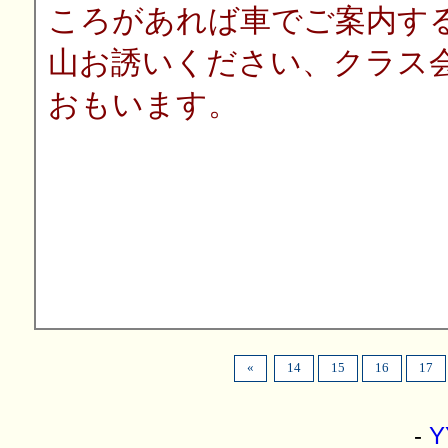
ころがあれば車でご案内す
山お誘いください、クラス
おもいます。
«
14
15
16
17
-
Y