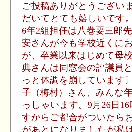
ご投稿ありがとうござい
だいてとても嬉しいです。
6年2組担任は八巻要三郎
安さんが今も学校近くに
が、卒業以来はじめて母
典さんは同窓会の評議員
っと体調を崩しています
子（梅村）さん、みんな
っしゃいます。9月26日
すからご都合がついたら
があとになりましたが私は