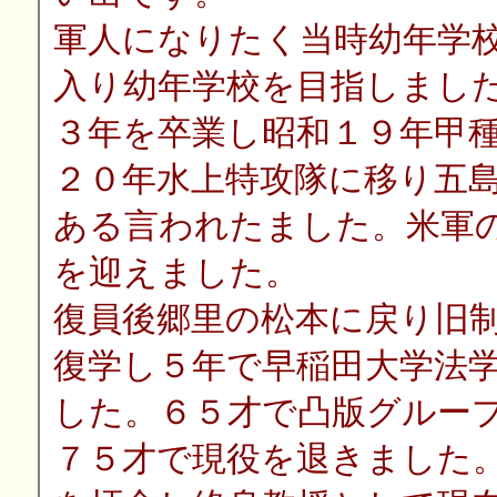
軍人になりたく当時幼年学
入り幼年学校を目指しまし
３年を卒業し昭和１９年甲
２０年水上特攻隊に移り五
ある言われたました。米軍
を迎えました。
復員後郷里の松本に戻り旧
復学し５年で早稲田大学法
した。６５才で凸版グルー
７５才で現役を退きました