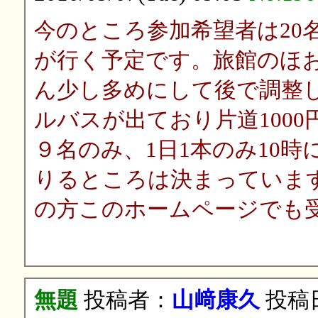
今のところ参加希望者は20
が行く予定です。旅館のほ
ん少し多めにして後で調整
ルバスが出ており片道100
９名のみ、1日1本のみ10
りるところは決まっていま
の方このホームページでも
無題
投稿者：
山﨑康久
投稿日：