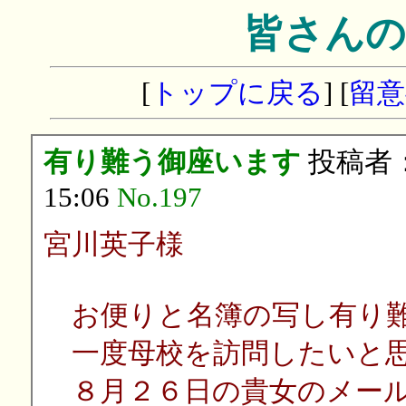
皆さんの
[
トップに戻る
] [
留意
有り難う御座います
投稿者
15:06
No.197
宮川英子様
お便りと名簿の写し有り難
一度母校を訪問したいと思
８月２６日の貴女のメール